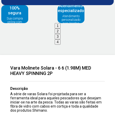
Compra
Atendimento
100%
especializado
segura
Atendimento
Sua compra
personalizado
online com
para lojistas
segurança
1
2
3
4
Vara Molinete Solara - 6 6 (1.98M) MED
HEAVY SPINNING 2P
Descrição
A série de varas Solara foi projetada para ser a
ferramenta ideal para aqueles pescadores que desejam
iniciar-se na arte da pesca. Todas as varas são feitas em
fibra de vidro com cabos em cortiça e toda a qualidade
dos produtos Shimano.