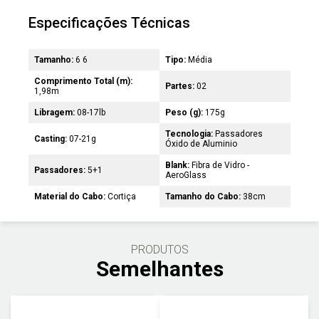
Especificações Técnicas
Tamanho:
6 6
Tipo:
Média
Comprimento Total (m):
Partes:
02
1,98m
Libragem:
08-17lb
Peso (g):
175g
Tecnologia:
Passadores
Casting:
07-21g
Óxido de Aluminio
Blank:
Fibra de Vidro -
Passadores:
5+1
AeroGlass
Material do Cabo:
Cortiça
Tamanho do Cabo:
38cm
PRODUTOS
Semelhantes