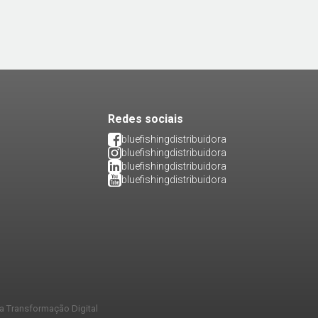
Redes sociais
bluefishingdistribuidora
bluefishingdistribuidora
bluefishingdistribuidora
bluefishingdistribuidora
a Transformação Digital