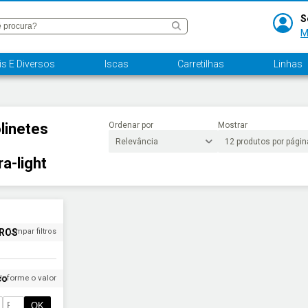
S
M
s E Diversos
Iscas
Carretilhas
Linhas
linetes
Ordenar por
Mostrar
ra-light
TROS
Limpar filtros
ço
Informe o valor
OK