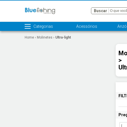
Buscar
Categorias
Acessórios
Anzói
Home
›
Molinetes
›
Ultra-light
Mo
>
Ult
FIL
Pre