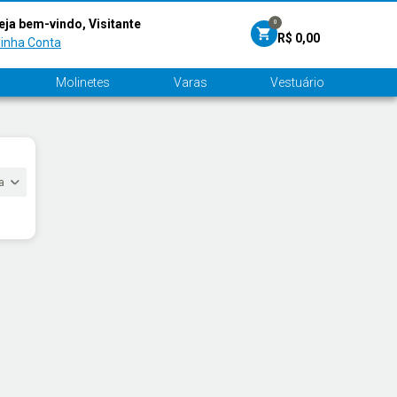
eja bem-vindo, Visitante
0
R$ 0,00
inha Conta
Molinetes
Varas
Vestuário