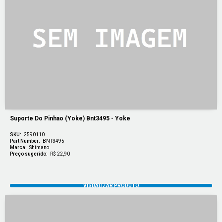
Suporte Do Pinhao (yoke) Bnt3495 - Yoke
SKU:
2590110
Part Number:
BNT3495
Marca:
Shimano
Preço sugerido:
R$ 22,90