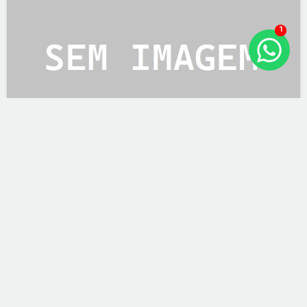
1
Engrenagem B Bnt0691 - Idle Gear B
SKU:
2590002
Part Number:
BNT0691
Marca:
Shimano
Preço sugerido:
R$ 21,90