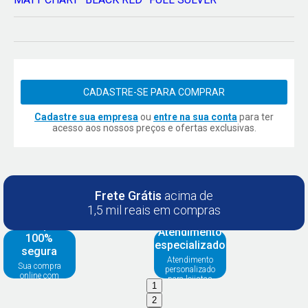
CADASTRE-SE PARA COMPRAR
Cadastre sua empresa
ou
entre na sua conta
para ter
acesso aos nossos preços e ofertas exclusivas.
Frete Grátis
acima de
1,5 mil reais em compras
Compra
Atendimento
100%
especializado
segura
Atendimento
Sua compra
personalizado
online com
para lojistas
segurança
1
2