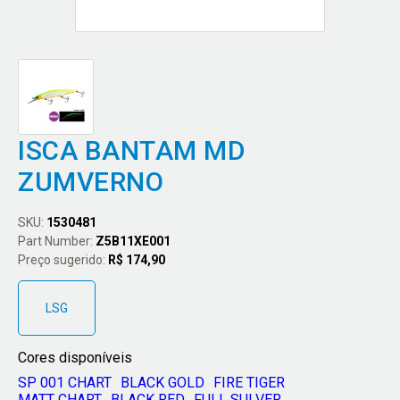
ISCA BANTAM MD
ZUMVERNO
SKU:
1530481
Part Number:
Z5B11XE001
Preço sugerido:
R$ 174,90
LSG
Cores disponíveis
SP 001 CHART
BLACK GOLD
FIRE TIGER
MATT CHART
BLACK RED
FULL SULVER