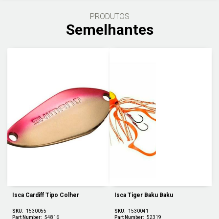
PRODUTOS
Semelhantes
Isca Cardiff Tipo Colher
Isca Tiger Baku Baku
SKU:
1530055
SKU:
1530041
Part Number:
54816
Part Number:
52319