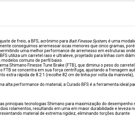
juste de freio, a BFS, acrônimo para
Bait Finesse System
, é uma modali
icilmente conseguimos arremessar iscas menores que cinco gramas, por
es, permitindo uma melhor performance de arremesso em estruturas onde 
S utiliza um carretel raso e ultraleve, projetado para linhas com diâm
s modelos comuns de perfil baixo.
ema Shimano Finesse Tune Brake (FTB), que diminui o peso do carretel 
, o FTB se concentra em sua força centrífuga, ajustando a frenagem a
 extra rápida de 8.2:1 (recolhe 82 cm de linha por volta da manivela),
ma alta performance do material, a Curado BFS é a ferramenta ideal p
as principais tecnologias Shimano para maximização do desempenho n
r dois rolamentos, resultando em uma em maior durabilidade e leveza n
apresentando material de extrema rigidez, eliminando torções durante