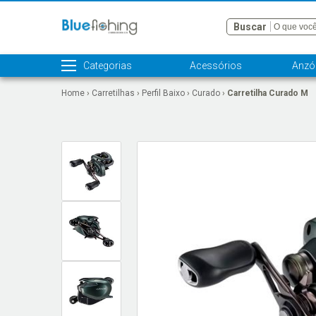
Buscar
Categorias
Acessórios
Anzói
Home
›
Carretilhas
›
Perfil Baixo
›
Curado
›
Carretilha Curado M