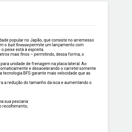
dade popular no Japão, que consiste no arremesso
ém o
bait finesse
permite um lançamento com
o peixe está à espreita.
etros mais finos – permitindo, dessa forma, o
para unidade de frenagem na placa lateral. Ao
utomaticamente e desacelerando o carretel somente
 a tecnologia BFS garante mais velocidade que as
ara a redução do tamanho da isca e aumentando o
a sua pescaria:
o recolhimento;