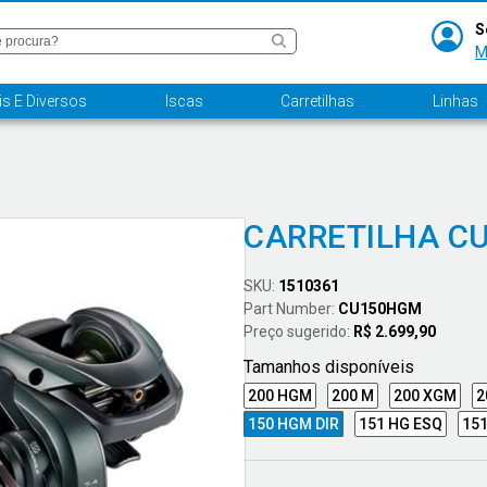
S
M
s E Diversos
Iscas
Carretilhas
Linhas
CARRETILHA C
SKU:
1510361
Part Number:
CU150HGM
Preço sugerido:
R$ 2.699,90
Tamanhos disponíveis
200 HGM
200 M
200 XGM
2
150 HGM DIR
151 HG ESQ
151