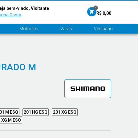
eja bem-vindo, Visitante
0
R$ 0,00
inha Conta
Molinetes
Varas
Vestuário
URADO M
01 M ESQ
201 HG ESQ
201 XG ESQ
 XG M ESQ