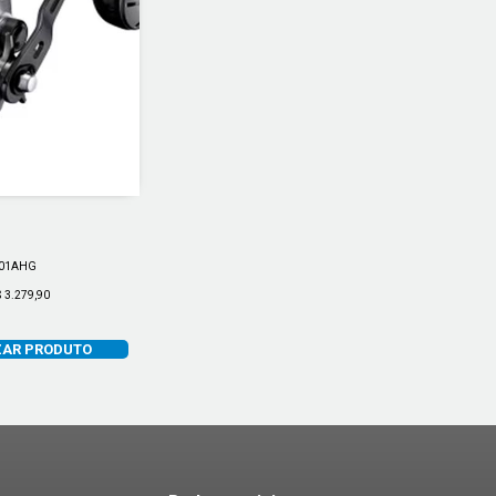
x
201AHG
$ 3.279,90