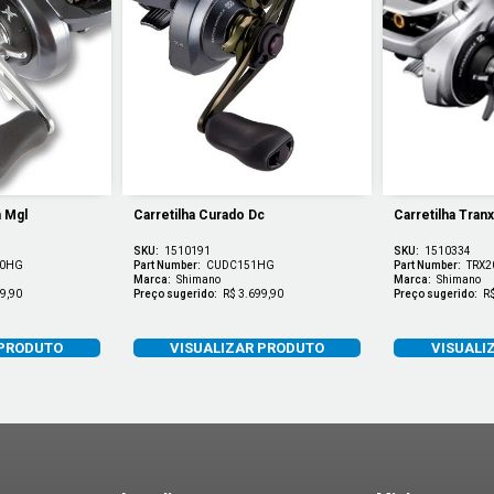
n Mgl
Carretilha Curado Dc
Carretilha Tran
SKU:
1510191
SKU:
1510334
0HG
Part Number:
CUDC151HG
Part Number:
TRX
Marca:
Shimano
Marca:
Shimano
9,90
Preço sugerido:
R$ 3.699,90
Preço sugerido:
R