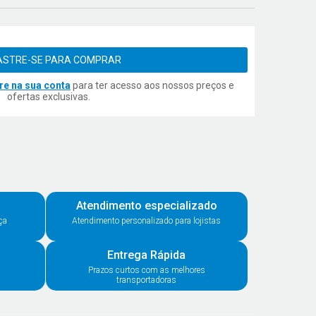
STRE-SE PARA COMPRAR
re na sua conta
para ter acesso aos nossos preços e
ofertas exclusivas.
Atendimento especializado
ça
Atendimento personalizado para lojistas
Entrega Rápida
Prazos curtos com as melhores
transportadoras