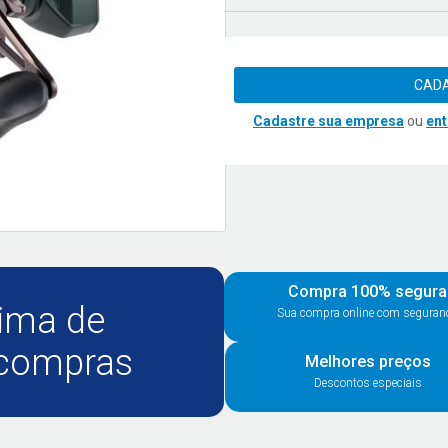
CADA
Cadastre sua empresa
ou
ent
Compra 100% segura
ima de
Sua compra online com seguran
 compras
Melhores preços
Descontos especiais