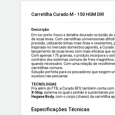
Carretilha Curado M - 150 HGM DIR
Descrição
Em cor preto-fosco e detalhe dourado no botão do a
de iscas leves. Com carretilhas convencionais dif
precisão, utilizando linhas mais finas e resistent
Inspirado no mercado doméstico japonês, a Curado BF
lançamento de iscas leves com mais eficácia que o
Com apenas 175 gramas, o produto incorpora o sist
contrário dos sistemas comuns de freio magnético
quando necessário. Com uma relação de recolhimento
carretilhas comuns.
Solução perfeita para os pescadores que exigem u
sucesso nas pescarias.
TECNOLOGIAS
Pra além do FTB, a Curado BFS também conta com 
X-Ship
, sistema no qual o pinhão é sustentando po
Hagane Body
, com o corpo (chassi) da carretilha 
Especificações Técnicas