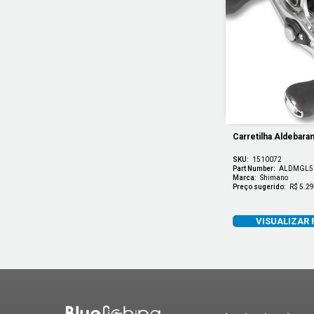
Carretilha Aldebara
SKU:
1510072
Part Number:
ALDMGL5
Marca:
Shimano
Preço sugerido:
R$ 5.29