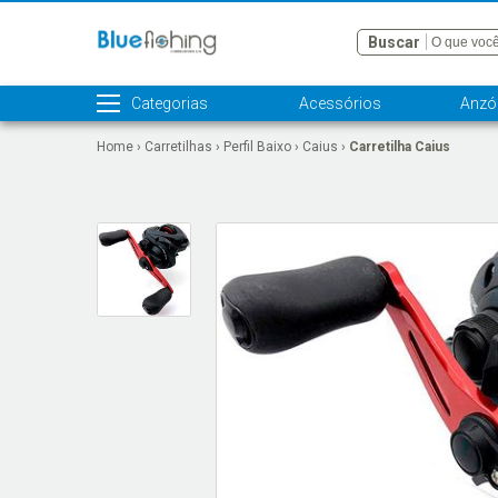
Buscar
Categorias
Acessórios
Anzói
Home
›
Carretilhas
›
Perfil Baixo
›
Caius
›
Carretilha Caius