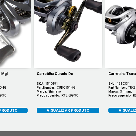
n Mgl
Carretilha Curado Dc
Carretilha Tran
SKU:
1510191
SKU:
1510334
0HG
Part Number:
CUDC151HG
Part Number:
TRX
Marca:
Shimano
Marca:
Shimano
9,90
Preço sugerido:
R$ 3.699,90
Preço sugerido:
R