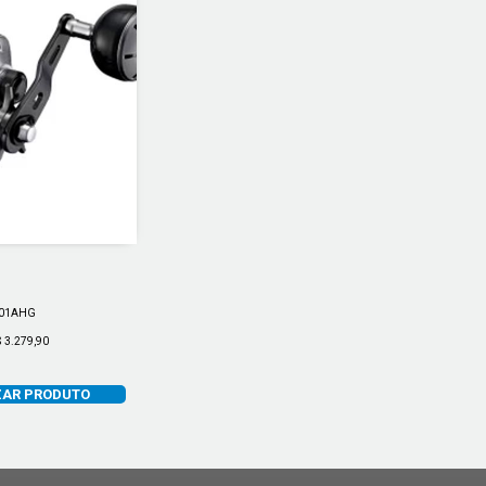
x
201AHG
$ 3.279,90