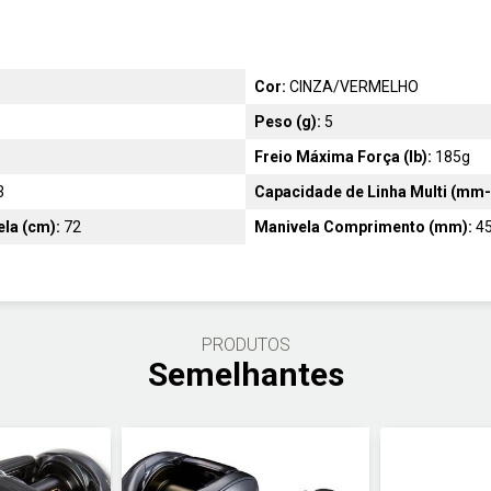
Cor:
CINZA/VERMELHO
Peso (g):
5
Freio Máxima Força (lb):
185g
3
Capacidade de Linha Multi (mm
ela (cm):
72
Manivela Comprimento (mm):
4
PRODUTOS
Semelhantes