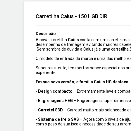
Carretilha Caius - 150 HGB DIR
Descrição
A nova carretilha
Caius
conta com um carretel mais 
desempenho de frenagem evitando maiores cabeleir
Sem sombra de duvida a Caius já é uma carretilha 
O modelo de entrada da marca é uma das melhores c
Super resistente, tem performance especial nos arr
experiente.
Em sua nova versão, a família Caius HG destaca:
-
Design compacto
– Extremamente leve e compac
-
Engrenagens HEG
– Engrenagens super dimension
-
Carretel S3D
– Carretel muito mais balanceado e 
-
Sistema de freio SVS
– Agora com 6 níveis de ajus
com o peso de sua isca e necessidade de seu arre