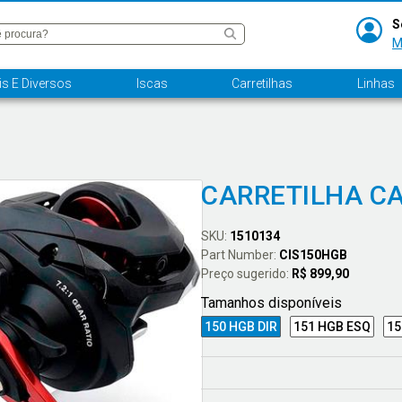
S
M
s E Diversos
Iscas
Carretilhas
Linhas
CARRETILHA CA
SKU:
1510134
Part Number:
CIS150HGB
Preço sugerido:
R$ 899,90
Tamanhos disponíveis
150 HGB DIR
151 HGB ESQ
15