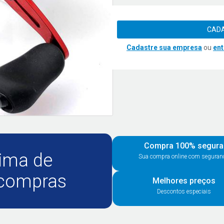
CADA
Cadastre sua empresa
ou
ent
Compra 100% segura
ima de
Sua compra online com seguran
 compras
Melhores preços
Descontos especiais