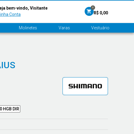
eja bem-vindo, Visitante
0
R$ 0,00
inha Conta
Molinetes
Varas
Vestuário
IUS
0 HGB DIR