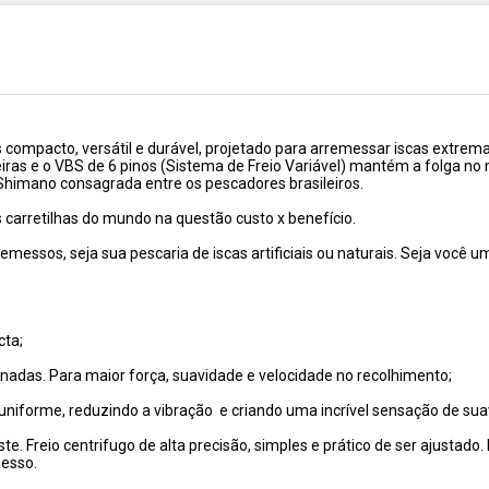
compacto, versátil e durável, projetado para arremessar iscas extrem
as e o VBS de 6 pinos (Sistema de Freio Variável) mantém a folga no
Shimano consagrada entre os pescadores brasileiros.
arretilhas do mundo na questão custo x benefício.
emessos, seja sua pescaria de iscas artificiais ou naturais. Seja voc
ta;
adas. Para maior força, suavidade e velocidade no recolhimento;
uniforme, reduzindo a vibração e criando uma incrível sensação de su
te. Freio centrifugo de alta precisão, simples e prático de ser ajustado
messo.