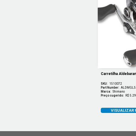
Carretilha Aldebara
SKU:
1510072
Part Number:
ALDMGL5
Marca:
Shimano
Preço sugerido:
R$ 5.29