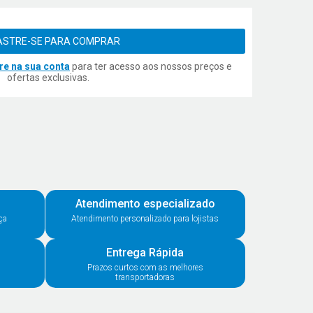
STRE-SE PARA COMPRAR
re na sua conta
para ter acesso aos nossos preços e
ofertas exclusivas.
Atendimento especializado
ça
Atendimento personalizado para lojistas
Entrega Rápida
Prazos curtos com as melhores
transportadoras